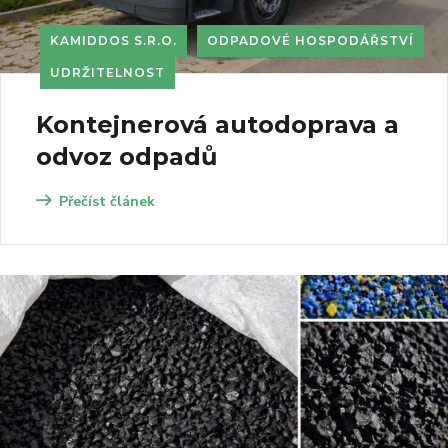
KAMIDDOS S.R.O.
ODPADOVÉ HOSPODÁŘSTVÍ
UDRŽITELNOST
Kontejnerová autodoprava a
odvoz odpadů
Přečíst článek