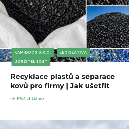
KAMIDDOS S.R.O.
LEGISLATIVA
UDRŽITELNOST
Recyklace plastů a separace
kovů pro firmy | Jak ušetřit
Přečíst článek