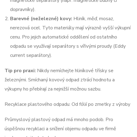
magnetické separátory (např. magnetické bubny či
dopravníky).
Barevné (neželezné) kovy:
Hliník, měď, mosaz,
nerezová ocel. Tyto materiály mají výrazně vyšší výkupní
cenu. Pro jejich automatické oddělení od ostatního
odpadu se využívají separátory s vířivými proudy (Eddy
current separátory).
Tip pro praxi:
Nikdy nemíchejte hliníkové třísky se
železnými. Smíchaný kovový odpad ztrácí hodnotu a
výkupny ho přebírají za nejnižší možnou sazbu.
Recyklace plastového odpadu: Od fólií po zmetky z výroby
Průmyslový plastový odpad má mnoho podob. Pro
úspěšnou recyklaci a snížení objemu odpadu ve firmě