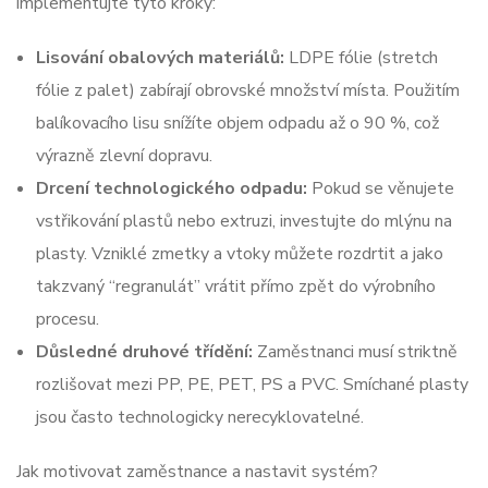
implementujte tyto kroky:
Lisování obalových materiálů:
LDPE fólie (stretch
fólie z palet) zabírají obrovské množství místa. Použitím
balíkovacího lisu snížíte objem odpadu až o 90 %, což
výrazně zlevní dopravu.
Drcení technologického odpadu:
Pokud se věnujete
vstřikování plastů nebo extruzi, investujte do mlýnu na
plasty. Vzniklé zmetky a vtoky můžete rozdrtit a jako
takzvaný “regranulát” vrátit přímo zpět do výrobního
procesu.
Důsledné druhové třídění:
Zaměstnanci musí striktně
rozlišovat mezi PP, PE, PET, PS a PVC. Smíchané plasty
jsou často technologicky nerecyklovatelné.
Jak motivovat zaměstnance a nastavit systém?