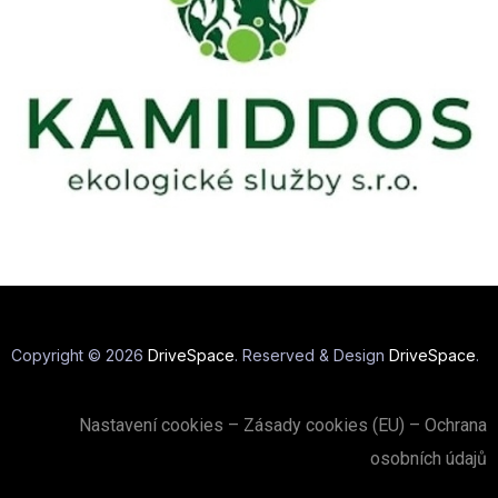
Copyright © 2026
DriveSpace
. Reserved & Design
DriveSpace
.
Nastavení cookies
–
Zásady cookies (EU)
–
Ochrana
osobních údajů