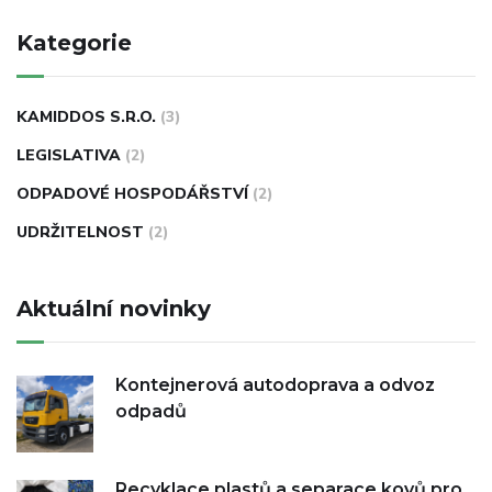
Kategorie
KAMIDDOS S.R.O.
(3)
LEGISLATIVA
(2)
ODPADOVÉ HOSPODÁŘSTVÍ
(2)
UDRŽITELNOST
(2)
Aktuální novinky
Kontejnerová autodoprava a odvoz
odpadů
Recyklace plastů a separace kovů pro