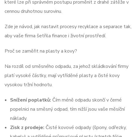
které lze při správném postupu proměnit z drahé zátěže v
cennou druhotnou surovinu.
Zde je návod, jak nastavit procesy recyklace a separace tak,
aby vaše firma šetřila finance i životní prostředí.
Proč se zaměřit na plasty a kovy?
Na rozdíl od směsného odpadu, za jehož skládkování firmy
platí vysoké částky, mají vytříděné plasty a čisté kovy
vysokou tržní hodnotu.
Snížení poplatků:
Čím méně odpadu skončí v černé
popelnici na směsný odpad, tím nižší jsou vaše měsíční
náklady.
Zisk z prodeje:
Čisté kovové odpady (špony, odřezky,
kabely) a vytříděné průmyslové plasty (stretch fólie,